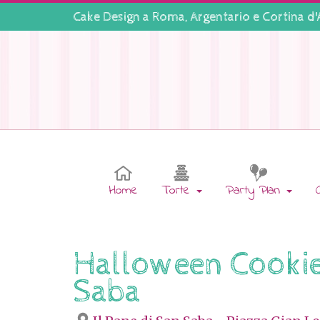
Cake Design a
Roma
,
Argentario
e
Cortina d
Home
Torte
Party Plan
Halloween Cookies
Saba