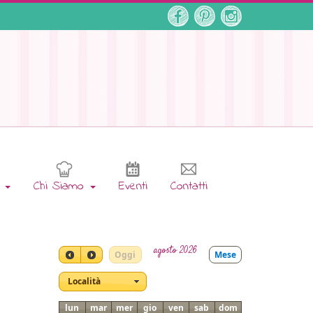
e
Chi Siamo
Eventi
Contatti
agosto 2026
Oggi
Mese
Località
lun
mar
mer
gio
ven
sab
dom