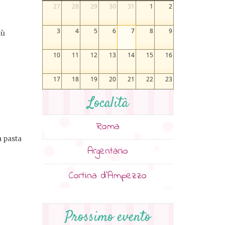
27
28
29
30
31
1
2
3
4
5
6
7
8
9
iù
10
11
12
13
14
15
16
17
18
19
20
21
22
23
Località
24
25
26
27
28
29
30
Roma
31
1
2
3
4
5
6
a pasta
Argentario
Cortina d’Ampezzo
Prossimo evento