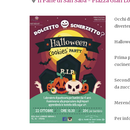
Il Pane di San Saba - Piazza Gian L
Occhi di
diverte
Hallowe
Prima p
cucinera
Seconda
da zucc
Merenda
Per inf