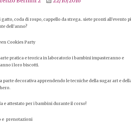
orenzo Bernini 2
22/10/2016
 gatto, coda di rospo, cappello da strega.. siete pronti all’evento p
nte dell’anno?
en Cookies Party
arte pratica e teorica in laboratorio i bambini impasteranno e
nno i loro biscotti.
 parte decorativa apprendendo le tecniche della sugar art e dell
hero.
 e attestato per i bambini durante il corso!
o e prenotazioni