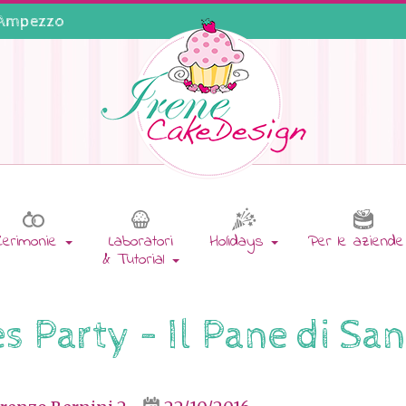
'Ampezzo
Cerimonie
Laboratori
Holidays
Per le aziend
& Tutorial
 Party – Il Pane di San