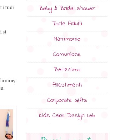
Baby & Bridal shower
 i tuoi
Torte Adulti
 si
Matrimonio
Comunione
Battesimo
in dummy
Allestimenti
su.
Corporate Gifts
Kids Cake Design Lab