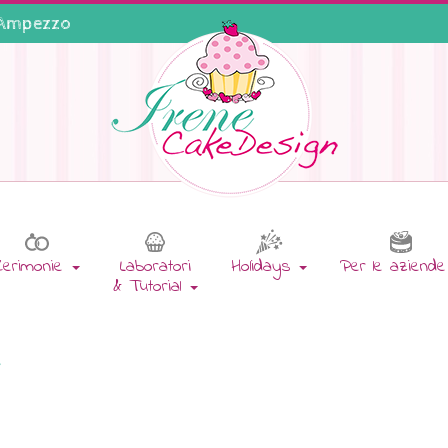
'Ampezzo
Cerimonie
Laboratori
Holidays
Per le aziend
& Tutorial
y