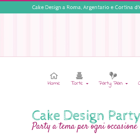
Cake Design a
Roma
,
Argentario
e
Cortina d
Home
Torte
Party Plan
Cake Design Part
Party a tema per ogni occasione