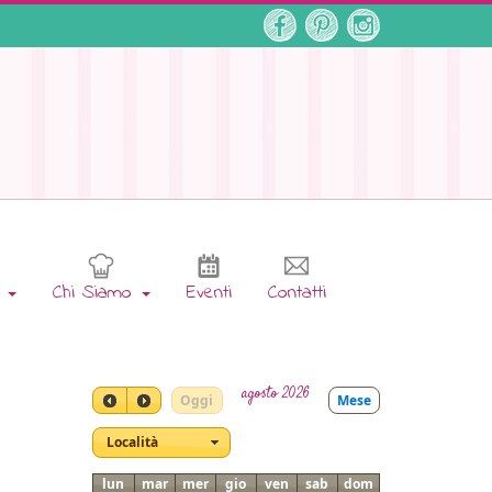
e
Chi Siamo
Eventi
Contatti
agosto 2026
Oggi
Mese
Località
lun
mar
mer
gio
ven
sab
dom