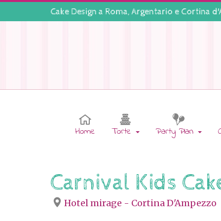
Cake Design a
Roma
,
Argentario
e
Cortina d
Home
Torte
Party Plan
Carnival Kids Cak
Hotel mirage - Cortina D'Ampezzo