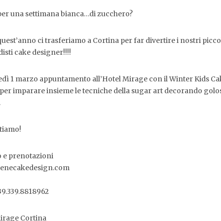
per una settimana bianca…di zucchero?
uest’anno ci trasferiamo a Cortina per far divertire i nostri picco
isti cake designer!!!!
dì 1 marzo appuntamento all’Hotel Mirage con il Winter Kids Ca
per imparare insieme le tecniche della sugar art decorando golo
.
ttiamo!
o e prenotazioni
renecakedesign.com
39.339.8818962
irage Cortina