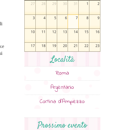
27
28
29
30
31
1
2
3
4
5
6
7
8
9
li
10
11
12
13
14
15
16
17
18
19
20
21
22
23
ke
si
Località
24
25
26
27
28
29
30
Roma
31
1
2
3
4
5
6
Argentario
Cortina d’Ampezzo
Prossimo evento