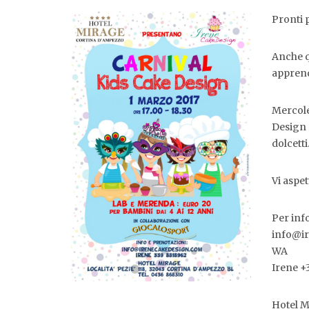
Pronti 
Anche q
apprend
Mercole
Design 
dolcetti
Vi aspe
Per inf
info@i
WA
Irene +
Hotel M